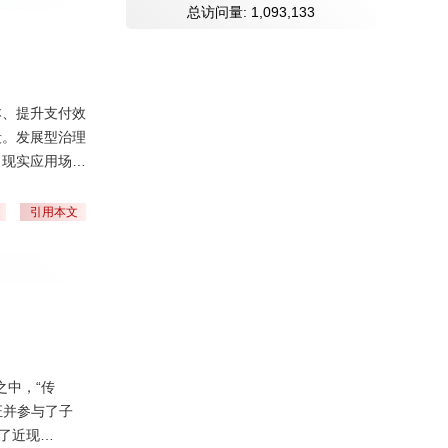
总访问量:
1,093,133
本、提升支付效
段。发展型治理
、现实应用场景
定币差异化监管
币治理模式的转
引用本文
之中，“传
证并参与了子
到了近现