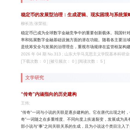
稳定币的发展型治理：生成逻辑、现实困境与系统策
柳长浩;张荣祖;
稳定币已成为全球数字金融竞争中的重要创新载体。我国针
率和拓展数字金融基础设施方面的潜在功能。随着各主要法
是统筹安全与发展的治理理念，重视市场规律在监管框架构
不够丰富、数字经济优势未充分转化等方面的现实掣肘。应
2026 年 04 期 No.313 ; 山东大学马克思主义学院基本科研业务
框架，探索具体应用场景的供需对接，推动多主体联合参与
[下载次数： 0 ]
[被引频次： 0 ]
[阅读次数： 5 ]
变。
文学研究
“传奇”内涵指向的历史建构
王炜;
“传奇”一词与小说的关联是逐步建构的。它在唐代出现之时，
奇”一词随之在多重维度、不同向度上疾速裂变，发展成为具
部小说与“事”之间关联关系的生成，且为小说这个类目注入了