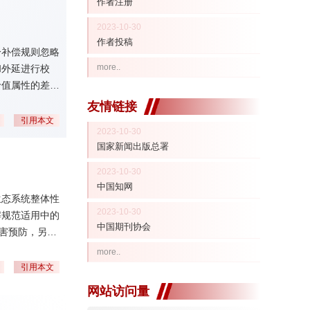
作者注册
2023-10-30
作者投稿
分补偿规则忽略
more..
和外延进行校
价值属性的差
践中的动态维
友情链接
引用本文
2023-10-30
国家新闻出版总署
2023-10-30
中国知网
生态系统整体性
2023-10-30
解规范适用中的
中国期刊协会
害预防，另一
部逻辑衔接与外
more..
以及优化多元
引用本文
网站访问量