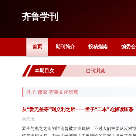
齐鲁学刊
首页
期刊简介
投稿指南
编委会
本期目次
过刊浏览
孔子·儒家·齐鲁文化研究
从“爱无差等”到义利之辨——孟子“二本”论解读匡谬
吴先伍;
孟子与夷之之间的辩论曾被大量疏解，不过人们主要从反对“
儒墨思想不符。由于孟子与夷之主要辩论的是夷之厚葬其亲与