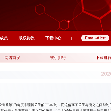
成员
版权协议
下载中心
Email-Alert
|
网络首发
被引排行
下载排
20
爱有差等”的角度来理解孟子的“二本”论，而这偏离了孟子与夷之之间辩论
其信奉的墨家节葬主张之间的矛盾，“二本”恰恰是要揭示其行为与思想主