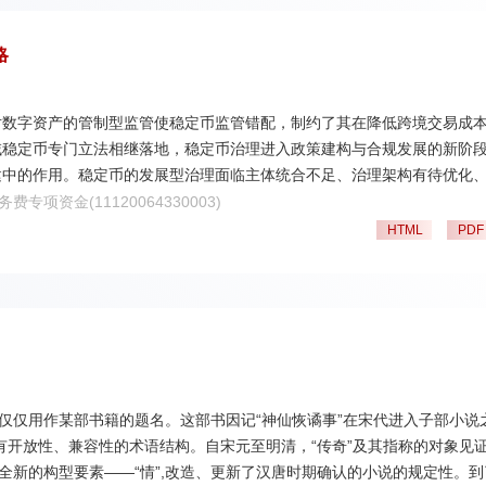
略
对数字资产的管制型监管使稳定币监管错配，制约了其在降低跨境交易成
域稳定币专门立法相继落地，稳定币治理进入政策建构与合规发展的新阶
建中的作用。稳定币的发展型治理面临主体统合不足、治理架构有待优化
立足我国数字经济发展需求，审慎探索人民币稳定币的制度空间，构建稳
费专项资金(11120064330003)
发行机制建设，探索改革沙盒与监管沙盒的对接路径，系统推进我国稳定
HTML
PDF
仅仅用作某部书籍的题名。这部书因记“神仙恢谲事”在宋代进入子部小说
有开放性、兼容性的术语结构。自宋元至明清，“传奇”及其指称的对象见
全新的构型要素——“情”,改造、更新了汉唐时期确认的小说的规定性。