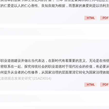
家的仁爱是以人的仁心善性、良知良能为根据，而墨家的兼爱则是以功利
不是为了反对“爱无差等”,而是要用仁心善性来反对功利主义，用美德伦理来
本”论实际上反对人们以自我为中心损人利己，要求人们以他者为中心，为
HTML
PDF
养职业道德建设并做出当代表达，在新时代有着重要的意义。无论是在传
紧密联系在一起。探究传统社会的职业道德对于现代社会的价值，有必要
如何提升从业者的心性修养，从国家治理的层面厘清它转化为国家治理效
发展，促进新时代的职业道德建设。
代道德观念发展史研究”(21AZX014)
HTML
PDF