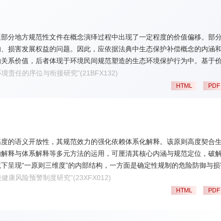
,但部分地方规范性文件在概念演绎过程中出现了一定程度的价值偏移。部
的、损害发展权益的问题。因此，应依据法典中生态保护补偿概念的内涵
的关系价值，后者体现于环境民间规范塑造的生态环境保护行为中。基于
值只能通过财政转移支付补偿。而生态保护补偿概念的外延，则可结合实
类环境责任的序位与衔接研究”(21BFX132)
据不同类型对补偿适用要件进行差异化校准。
HTML
PDF
高度的语义开放性，其规范效力的强化依赖体系化解释。该原则高度契合
的解释与体系解释等多元方法的运用，可厘清其核心内涵与规范定位，破
下呈现“一原则三维度”的内部结构，一方面是确定性规制的危险防御与损
整规范内核。生态整体主义视域下，预防为主原则的体系化适用需经由内
环境健康风险预警制度研究”(23XFX012)
危险—损害—风险”的三维度治理机制、完善从原则到规则的预防规范体系
HTML
PDF
规范指引与统领功能，为法典的体系化实施提供规范支撑与实践路径。