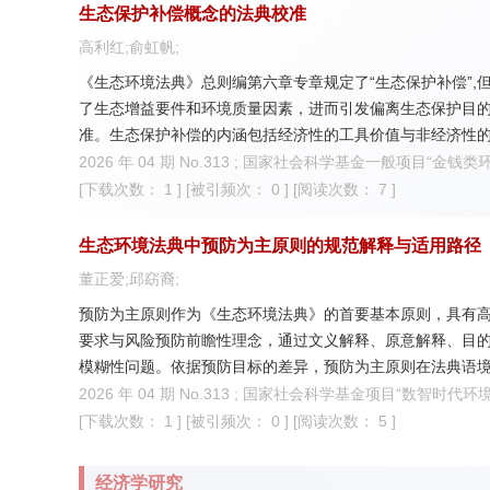
生态保护补偿概念的法典校准
高利红;俞虹帆;
《生态环境法典》总则编第六章专章规定了“生态保护补偿”
了生态增益要件和环境质量因素，进而引发偏离生态保护目
准。生态保护补偿的内涵包括经济性的工具价值与非经济性
异，工具价值可由市场化机制和财政转移支付补偿，关系价
2026 年 04 期 No.313 ; 国家社会科学基金一般项目“金钱
度，分为公平型补偿、激励型补偿和混合型补偿三类，并依
[下载次数： 1 ]
[被引频次： 0 ]
[阅读次数： 7 ]
生态环境法典中预防为主原则的规范解释与适用路径
董正爱;邱窈裔;
预防为主原则作为《生态环境法典》的首要基本原则，具有
要求与风险预防前瞻性理念，通过文义解释、原意解释、目
模糊性问题。依据预防目标的差异，预防为主原则在法典语境
方面是不确定性规制的风险防范，三者共同构成该原则的完
2026 年 04 期 No.313 ; 国家社会科学基金项目“数智时代
部制度落地双向推进。基于此，应以法典出台为契机，健全“
[下载次数： 1 ]
[被引频次： 0 ]
[阅读次数： 5 ]
协同共治机制，充分发挥预防为主原则在现代环境治理中的
经济学研究