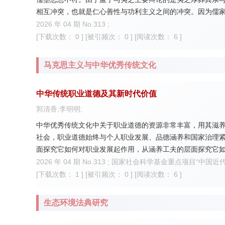
相互冲突，也就是仁心善性与功利主义之间的冲突。因为儒
据，“兼相爱”本身就包含了“交相利”,所以孟子的“二本”论
2026 年 04 期 No.313 ;
理。由于在古代，义利之辨关联于人己之辨，所以孟子的“二
[下载次数： 0 ]
[被引频次： 0 ]
[阅读次数： 6 ]
任。
马克思主义与中华优秀传统文化
中华传统职业道德及其新时代价值
郭清香;李明明;
中华优秀传统文化中关于职业道德的资源非常丰富，用其滋
社会，职业道德始终与个人职业发展、品德涵养和国家治理
面探究它如何对职业发展起作用，从涵养工夫的层面探究它
结合时代要求推动中华传统职业道德的创造性转化、创新性
2026 年 04 期 No.313 ; 国家社会科学基金重点项目“中国近
[下载次数： 1 ]
[被引频次： 0 ]
[阅读次数： 6 ]
生态环境法典研究